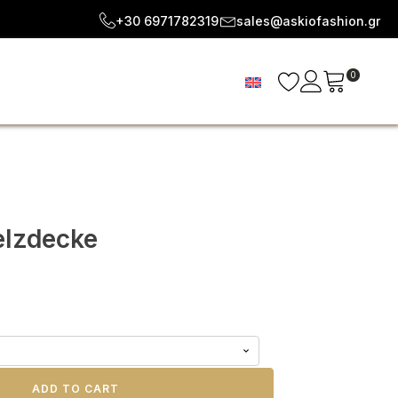
+30 6971782319
sales@askiofashion.gr
0
elzdecke
ADD TO CART