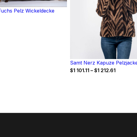
uchs Pelz Wickeldecke
Samt Nerz Kapuze Pelzjack
Price
$
1 101.11
–
$
1 212.61
range:
$1
101.11
through
$1
212.61