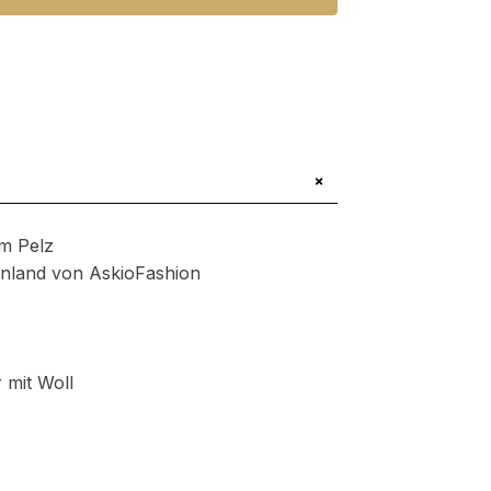
+
em Pelz
henland von AskioFashion
 mit Woll