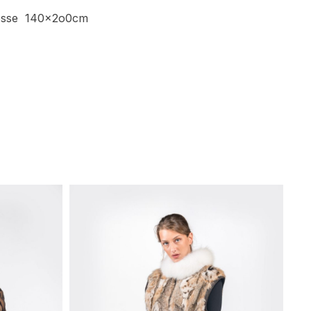
össe 140x2o0cm