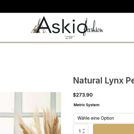
Natural Lynx P
$
273.90
Metric System
Natural