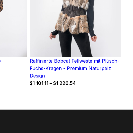
e
Raffinierte Bobcat Fellweste mit Plüsch-
Fuchs-Kragen - Premium Naturpelz
Design
Price
$
1 101.11
–
$
1 226.54
range:
$1
101.11
through
$1
226.54