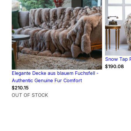
Snow Tap F
$
190.08
Elegante Decke aus blauem Fuchsfell -
Authentic Genuine Fur Comfort
$
210.15
OUT OF STOCK