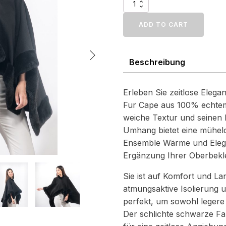
Eleganter
schwarzer
Umhang
ADD TO CART
aus
geschorenem
Nerzpelz
Beschreibung
-
Premium
Echtpelz
Oberbekleidung
Erleben Sie zeitlose Eleg
Menge
Fur Cape aus 100% echtem
weiche Textur und seinen l
Umhang bietet eine mühelo
Ensemble Wärme und Eleganz
Ergänzung Ihrer Oberbekle
Sie ist auf Komfort und Lan
atmungsaktive Isolierung u
perfekt, um sowohl legere
Der schlichte schwarze Far