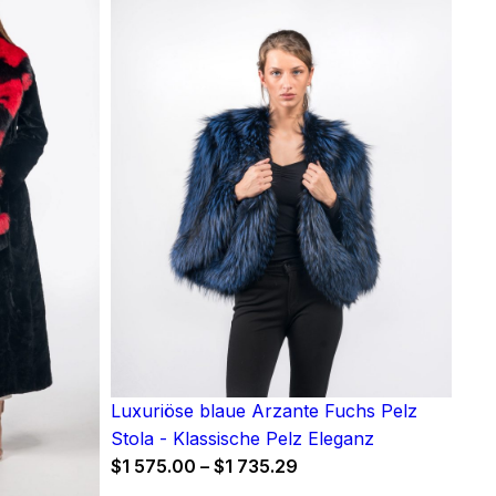
Luxuriöse blaue Arzante Fuchs Pelz
Stola - Klassische Pelz Eleganz
Price
$
1 575.00
–
$
1 735.29
range: