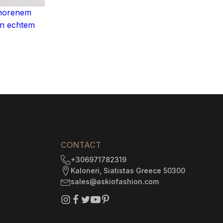
$1
chorenem
575.00
in echtem
through
$1
735.29
6
gh
CONTACT
+306971782319
Kaloneri, Siatistas Greece 50300
sales@askiofashion.com