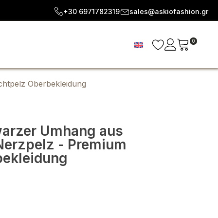
+30 6971782319
sales@askiofashion.gr
0
htpelz Oberbekleidung
warzer Umhang aus
erzpelz - Premium
bekleidung