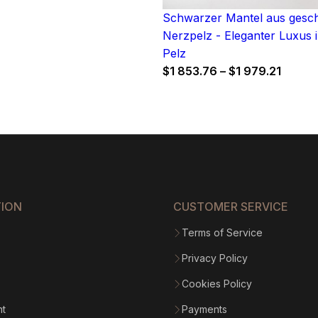
Schwarzer Mantel aus ges
Nerzpelz - Eleganter Luxus 
Pelz
Price
$
1 853.76
–
$
1 979.21
range:
$1
853.7
throu
$1
979.21
TION
CUSTOMER SERVICE
Terms of Service
Privacy Policy
Cookies Policy
nt
Payments