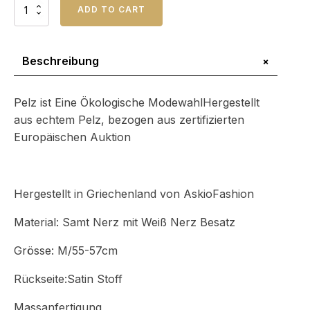
Preis
Preis
Samt
ADD TO CART
war:
ist:
Nerzfell
Hut
$218.41
$194.80.
Menge
+
Beschreibung
Pelz ist Eine Ökologische ModewahlHergestellt
aus echtem Pelz, bezogen aus zertifizierten
Europäischen Auktion
Hergestellt in Griechenland von AskioFashion
Material: Samt Nerz mit Weiß Nerz Besatz
Grösse: M/55-57cm
Rückseite:Satin Stoff
Massanfertigung