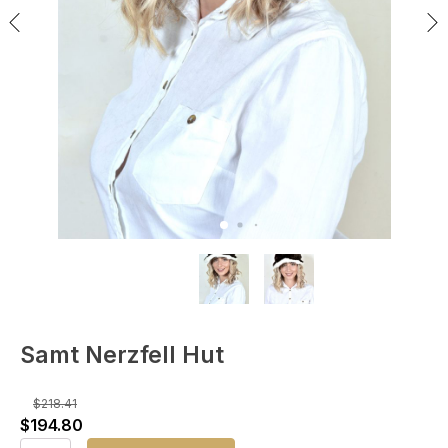
Samt Nerzfell Hut
$
218.41
Ursprünglicher
Aktueller
$
194.80