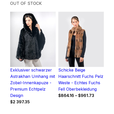
OUT OF STOCK
Exklusiver schwarzer
Schicke Beige
Astrakhan Umhang mit
Haarschnitt Fuchs Pelz
Zobel-Innenkapuze -
Weste - Echtes Fuchs
Premium Echtpelz
Fell Oberbekleidung
Price
Design
$
864.16
–
$
961.73
range:
$
2 397.35
$864.16