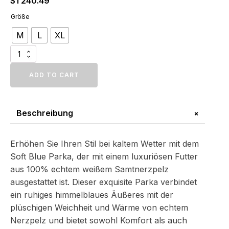
$
1 240.49
Größe
M
L
XL
Weicher
blauer
Parka
ADD TO CART
mit
weißem
Samt-
+
Beschreibung
Nerzpelz
-
Premium-
Naturfell-
Erhöhen Sie Ihren Stil bei kaltem Wetter mit dem
Wärme
Soft Blue Parka, der mit einem luxuriösen Futter
Menge
aus 100% echtem weißem Samtnerzpelz
ausgestattet ist. Dieser exquisite Parka verbindet
ein ruhiges himmelblaues Äußeres mit der
plüschigen Weichheit und Wärme von echtem
Nerzpelz und bietet sowohl Komfort als auch