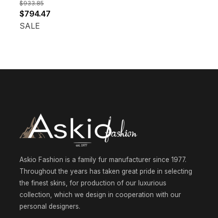
379.8
$
933.85
Ursprünglicher
Aktueller
$
794.47
throu
Preis
Preis
SALE
$1
war:
ist:
491.38
$933.85
$794.47.
Askio Fashion is a family fur manufacturer since 1977.
Throughout the years has taken great pride in selecting
the finest skins, for production of our luxurious
collection, which we design in cooperation with our
personal designers.