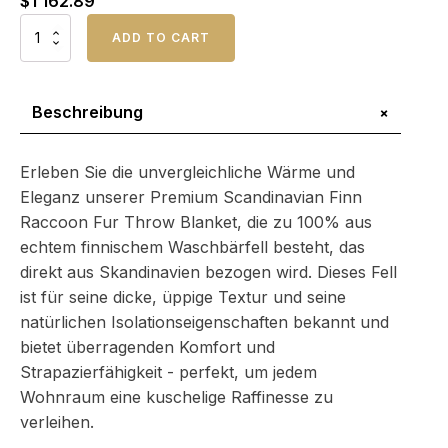
$
1 162.89
Premium
ADD TO CART
Scandinavian
Finn
Raccoon
Fur
+
Beschreibung
Throw
Blanket
-
Erleben Sie die unvergleichliche Wärme und
Warm
Eleganz unserer Premium Scandinavian Finn
&
Raccoon Fur Throw Blanket, die zu 100% aus
Elegant
Menge
echtem finnischem Waschbärfell besteht, das
direkt aus Skandinavien bezogen wird. Dieses Fell
ist für seine dicke, üppige Textur und seine
natürlichen Isolationseigenschaften bekannt und
bietet überragenden Komfort und
Strapazierfähigkeit - perfekt, um jedem
Wohnraum eine kuschelige Raffinesse zu
verleihen.