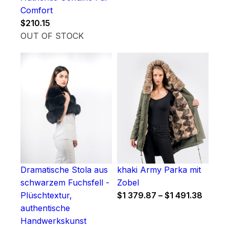
Comfort
$
210.15
OUT OF STOCK
Dramatische Stola aus
khaki Army Parka mit
schwarzem Fuchsfell -
Zobel
Price
Plüschtextur,
$
1 379.87
–
$
1 491.38
range:
authentische
$1
Handwerkskunst