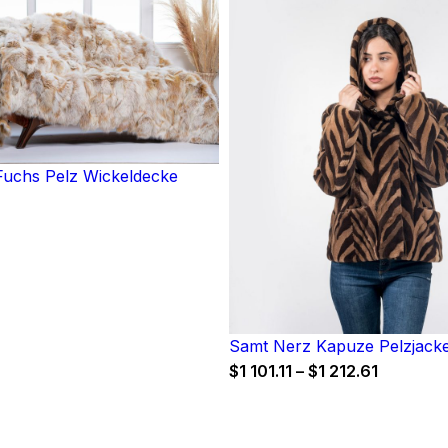
uchs Pelz Wickeldecke
Samt Nerz Kapuze Pelzjack
Price
$
1 101.11
–
$
1 212.61
range:
$1
101.11