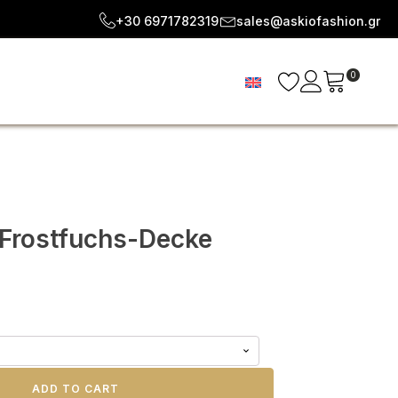
+30 6971782319
sales@askiofashion.gr
0
 Frostfuchs-Decke
ADD TO CART