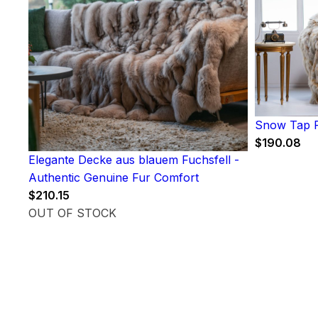
Snow Tap F
$
190.08
Elegante Decke aus blauem Fuchsfell -
Authentic Genuine Fur Comfort
$
210.15
OUT OF STOCK