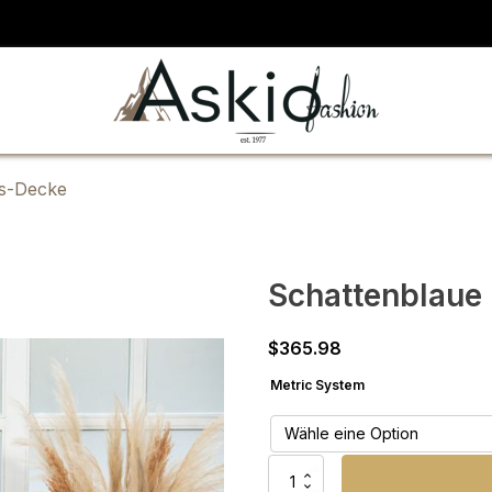
hs-Decke
Schattenblaue
$
365.98
Metric System
Schattenblaue