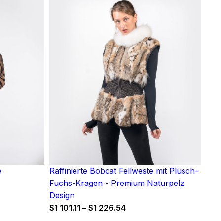
e
Raffinierte Bobcat Fellweste mit Plüsch-
Fuchs-Kragen - Premium Naturpelz
Design
Price
$
1 101.11
–
$
1 226.54
range: