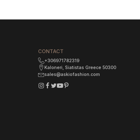
$1
101.11
through
$1
226.54
CONTACT
+306971782319
Kaloneri, Siatistas Greece 50300
sales@askiofashion.com