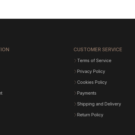
through
$1
212.61
TION
CUSTOMER SERVICE
Terms of Service
Privacy Policy
Cookies Policy
nt
Payments
Shipping and Delivery
Return Policy