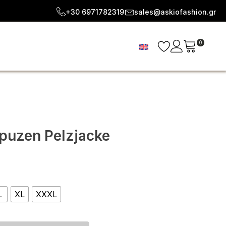
+30 6971782319
sales@askiofashion.gr
0
puzen Pelzjacke
e
ge:
L
XL
XXXL
.08
ough