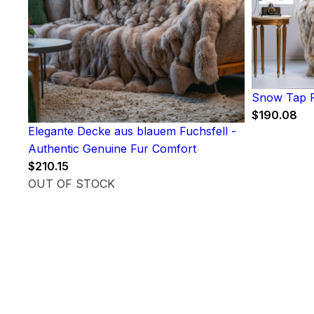
Snow Tap F
$
190.08
Elegante Decke aus blauem Fuchsfell -
Authentic Genuine Fur Comfort
$
210.15
OUT OF STOCK