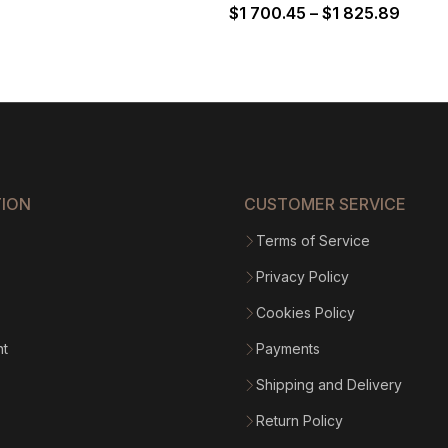
Price
$
1 700.45
–
$
1 825.89
range
$1
700.4
throu
$1
825.8
TION
CUSTOMER SERVICE
Terms of Service
Privacy Policy
Cookies Policy
nt
Payments
Shipping and Delivery
Return Policy