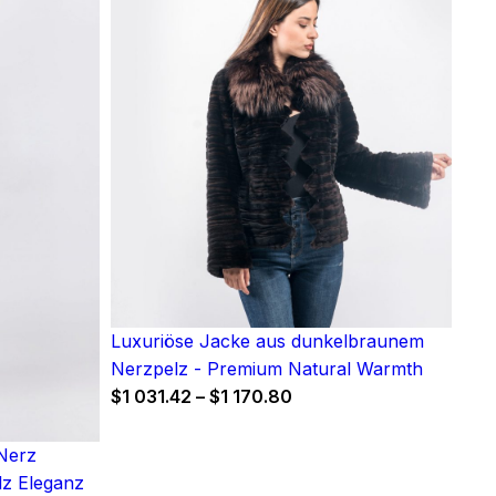
Luxuriöse Jacke aus dunkelbraunem
Nerzpelz - Premium Natural Warmth
Price
$
1 031.42
–
$
1 170.80
range:
$1
Nerz
031.42
lz Eleganz