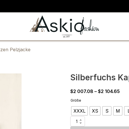
zen Pelzjacke
Silberfuchs Ka
Pric
$
2 007.08
–
$
2 104.65
ran
Größe
$2
XXXL
XS
S
M
007
thr
Silberfuchs
$2
Kapuzen