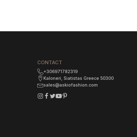
through
$1
:
170.80
5
gh
9
CONTACT
+306971782319
Kaloneri, Siatistas Greece 50300
sales@askiofashion.com