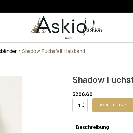
sbänder
/ Shadow Fuchsfell Halsband
Shadow Fuchsf
$
206.60
Shadow
ADD TO CART
Fuchsfell
Halsband
Menge
Beschreibung