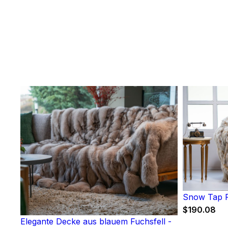
Snow Tap F
$
190.08
Elegante Decke aus blauem Fuchsfell -