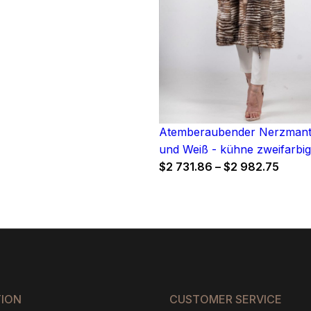
Atemberaubender Nerzmante
und Weiß - kühne zweifarbi
Price
$
2 731.86
–
$
2 982.75
range
$2
731.8
throu
$2
982.7
TION
CUSTOMER SERVICE