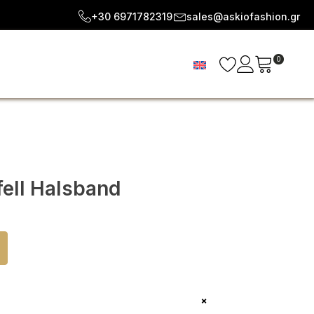
+30 6971782319
sales@askiofashion.gr
0
ell Halsband
+