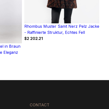
Rhombus Muster Samt Nerz Pelz Jacke
- Raffinierte Struktur, Echtes Fell
$
2 202.21
l in Braun
ge Eleganz
:
6
gh
5
CONTACT