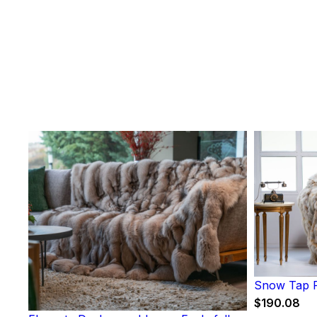
Snow Tap F
$
190.08