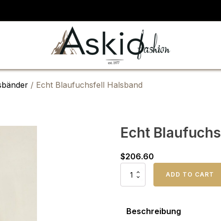
sbänder
/ Echt Blaufuchsfell Halsband
Echt Blaufuchs
$
206.60
Echt
ADD TO CART
Blaufuchsfell
Halsband
Menge
Beschreibung