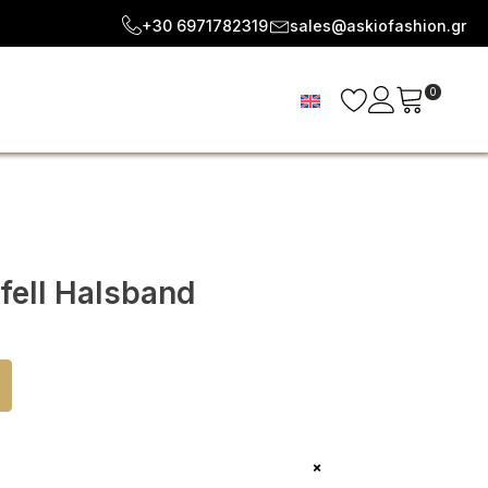
+30 6971782319
sales@askiofashion.gr
0
fell Halsband
+