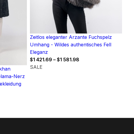
Zeitlos eleganter Arzante Fuchspelz
Umhang - Wildes authentisches Fell
Eleganz
Price
$
1 421.69
–
$
1 581.98
range:
SALE
akhan
$1
Glama-Nerz
421.69
ekleidung
through
$1
581.98