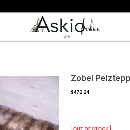
Zobel Pelztepp
$
472.24
OUT OF STOCK