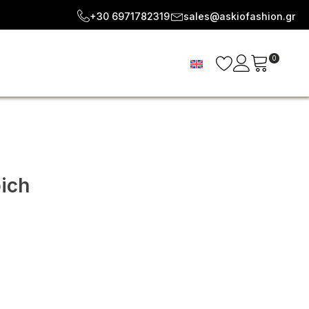
+30 6971782319
sales@askiofashion.gr
0
ich