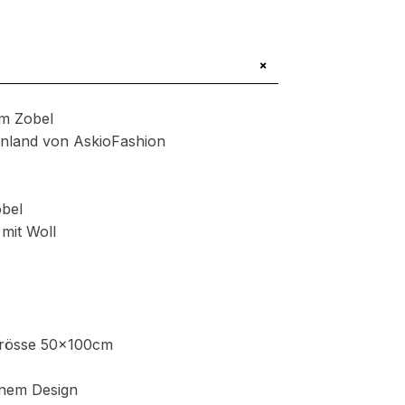
+
em Zobel
henland von AskioFashion
obel
mit Woll
Grösse 50x100cm
nem Design