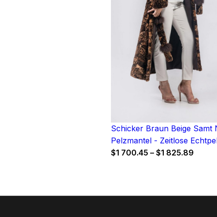
Schicker Braun Beige Samt 
Pelzmantel - Zeitlose Echtpe
Price
$
1 700.45
–
$
1 825.89
range
$1
700.4
throu
$1