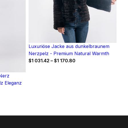
Luxuriöse Jacke aus dunkelbraunem
Nerzpelz - Premium Natural Warmth
Price
$
1 031.42
–
$
1 170.80
range:
$1
Nerz
031.42
lz Eleganz
through
$1
:
170.80
5
gh