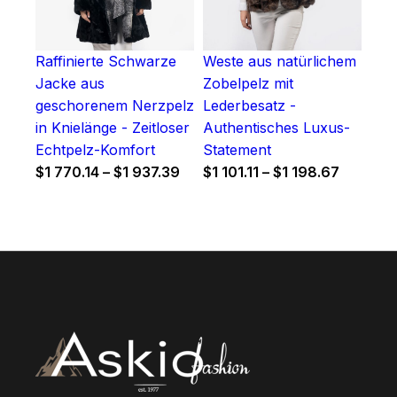
Raffinierte Schwarze
Weste aus natürlichem
Jacke aus
Zobelpelz mit
geschorenem Nerzpelz
Lederbesatz -
in Knielänge - Zeitloser
Authentisches Luxus-
Echtpelz-Komfort
Statement
Price
Price
$
1 770.14
–
$
1 937.39
$
1 101.11
–
$
1 198.67
range:
range:
$1
$1
770.14
101.11
through
through
$1
$1
937.39
198.67