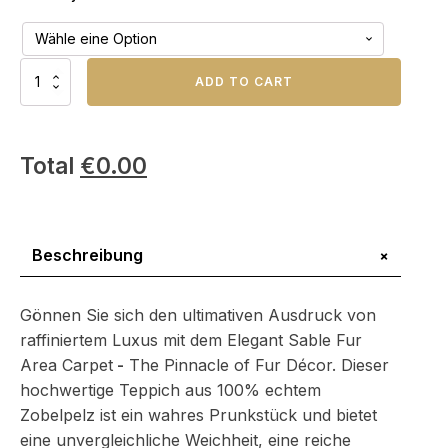
Eleganter
ADD TO CART
Zobelpelz-
Teppich
-
Die
Total
€
0.00
Spitze
des
Pelz-
Dekors
Menge
+
Beschreibung
Gönnen Sie sich den ultimativen Ausdruck von
raffiniertem Luxus mit dem Elegant Sable Fur
Area Carpet
-
The Pinnacle of Fur Décor. Dieser
hochwertige Teppich aus 100% echtem
Zobelpelz ist ein wahres Prunkstück und bietet
eine unvergleichliche Weichheit, eine reiche