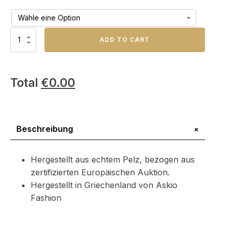
Graue
ADD TO CART
Blau
Fuchs
Pelzdecke
Sofadecke
Total
€
0.00
Menge
+
Beschreibung
Hergestellt aus echtem Pelz, bezogen aus
zertifizierten Europäischen Auktion.
Hergestellt in Griechenland von Askio
Fashion