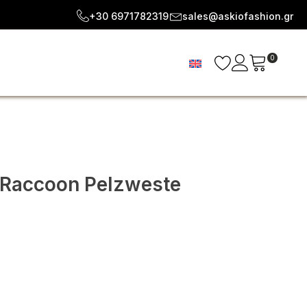
+30 6971782319
sales@askiofashion.gr
0
n Raccoon Pelzweste