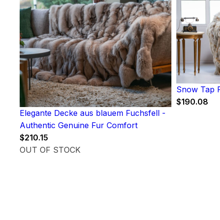
Snow Tap F
$
190.08
Elegante Decke aus blauem Fuchsfell -
Authentic Genuine Fur Comfort
$
210.15
OUT OF STOCK