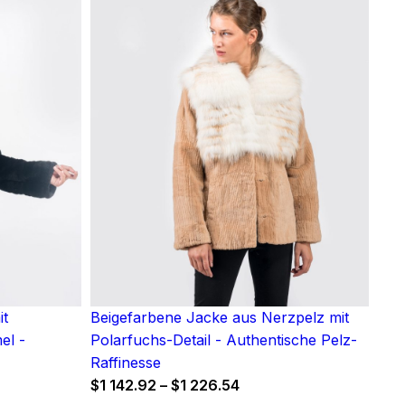
it
Beigefarbene Jacke aus Nerzpelz mit
el -
Polarfuchs-Detail - Authentische Pelz-
Raffinesse
Price
$
1 142.92
–
$
1 226.54