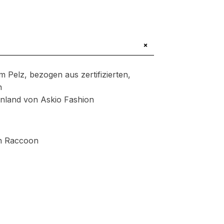
+
m Pelz, bezogen aus zertifizierten,
n
henland von Askio Fashion
nn Raccoon