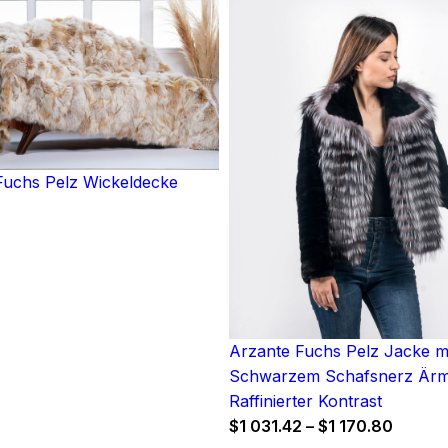
uchs Pelz Wickeldecke
Arzante Fuchs Pelz Jacke m
Schwarzem Schafsnerz Ärm
Raffinierter Kontrast
Price
$
1 031.42
–
$
1 170.80