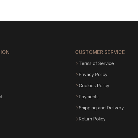
range:
$1
031.42
throug
$1
170.80
TION
CUSTOMER SERVICE
Terms of Service
Privacy Policy
Cookies Policy
nt
Payments
Shipping and Delivery
Return Policy