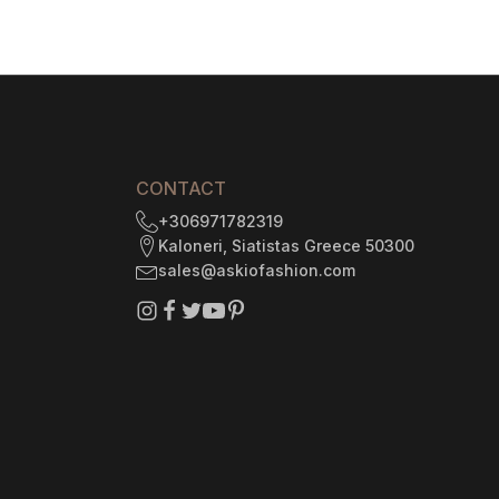
range:
$1
142.92
h
through
$1
226.54
CONTACT
+306971782319
Kaloneri, Siatistas Greece 50300
sales@askiofashion.com