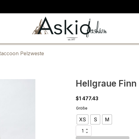
 Raccoon Pelzweste
Hellgraue Fin
$
1 477.43
Größe
XS
S
M
Hellgraue
Finn