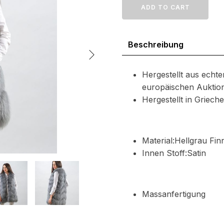
Raccoon
ADD TO CART
Pelzweste
Menge
Beschreibung
Hergestellt aus echte
europäischen Auktio
Hergestellt in Griec
Material:Hellgrau Fi
Innen Stoff:Satin
Massanfertigung