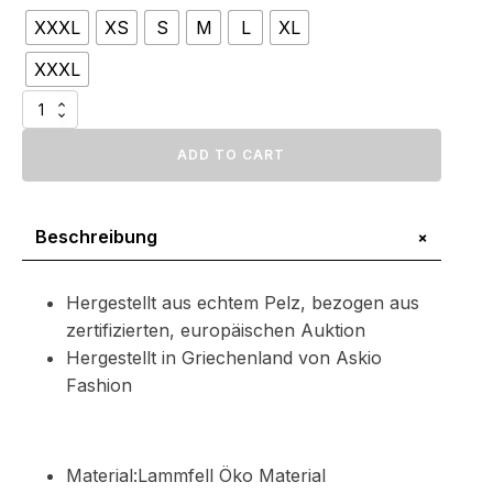
$822.34
XXXL
XS
S
M
L
XL
through
$878.10
XXXL
Kamel
Lammfell
Kapuzejacke
ADD TO CART
Menge
+
Beschreibung
Hergestellt aus echtem Pelz, bezogen aus
zertifizierten, europäischen Auktion
Hergestellt in Griechenland von Askio
Fashion
Material:Lammfell Öko Material