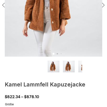
Kamel Lammfell Kapuzejacke
Price
$
822.34
–
$
878.10
range:
Größe