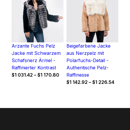
Arzante Fuchs Pelz
Beigefarbene Jacke
Jacke mit Schwarzem
aus Nerzpelz mit
Schafsnerz Ärmel -
Polarfuchs-Detail -
Raffinierter Kontrast
Authentische Pelz-
Price
$
1 031.42
–
$
1 170.80
Raffinesse
range:
Price
$
1 142.92
–
$
1 226.54
$1
range:
031.42
$1
through
142.92
$1
throug
170.80
$1
226.54