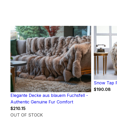
Snow Tap F
$
190.08
Elegante Decke aus blauem Fuchsfell -
Authentic Genuine Fur Comfort
$
210.15
OUT OF STOCK