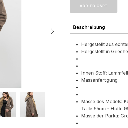
Parka
ADD TO CART
mit
Lammfell
Innenfutter
Beschreibung
Menge
Hergestellt aus echt
Hergestellt in Griec
Innen Stoff: Lammfel
Massanfertigung
Masse des Models: K
Taille 65cm - Hüfte 
Masse der Parka: Gr