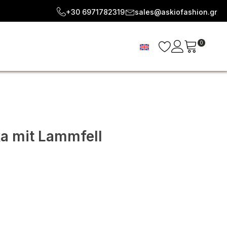
+30 6971782319
sales@askiofashion.gr
0
ka mit Lammfell