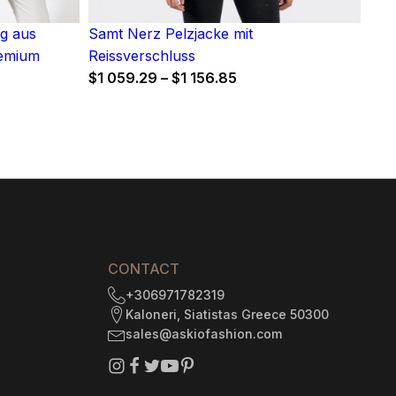
g aus
Samt Nerz Pelzjacke mit
remium
Reissverschluss
Price
$
1 059.29
–
$
1 156.85
range:
$1
059.29
through
$1
156.85
CONTACT
+306971782319
Kaloneri, Siatistas Greece 50300
sales@askiofashion.com