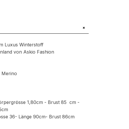
+
em Luxus Winterstoff
henland von Askio Fashion
l Merino
örpergrösse 1,80cm - Brust 85 cm -
95cm
össe 36- Länge 90cm- Brust 86cm