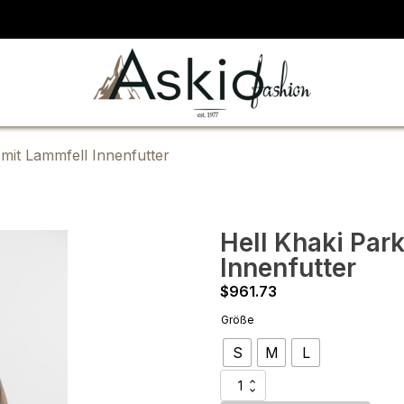
 mit Lammfell Innenfutter
Hell Khaki Par
Innenfutter
$
961.73
Größe
S
M
L
Hell
Khaki