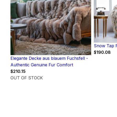
Snow Tap F
$
190.08
Elegante Decke aus blauem Fuchsfell -
Authentic Genuine Fur Comfort
$
210.15
OUT OF STOCK