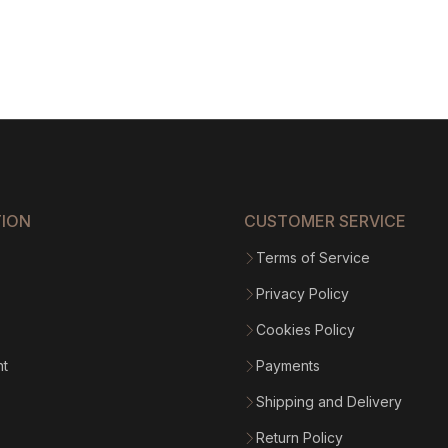
240.4
throu
$1
365.9
TION
CUSTOMER SERVICE
Terms of Service
Privacy Policy
Cookies Policy
nt
Payments
Shipping and Delivery
Return Policy