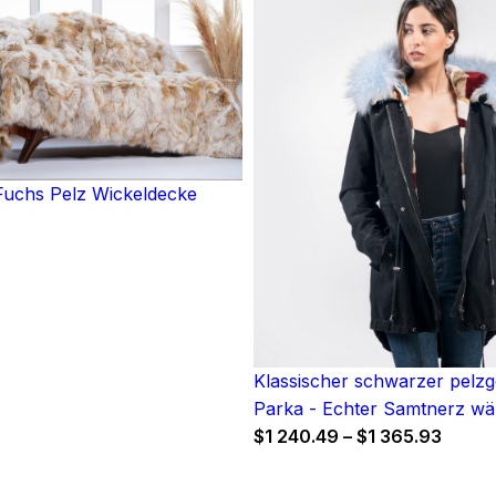
uchs Pelz Wickeldecke
Klassischer schwarzer pelzg
Parka - Echter Samtnerz wä
Price
$
1 240.49
–
$
1 365.93
range
$1