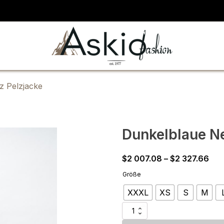
z Pelzjacke
Dunkelblaue Ne
Pri
$
2 007.08
–
$
2 327.66
ran
Größe
$2
XXXL
XS
S
M
007
thr
Dunkelblaue
$2
Nerz