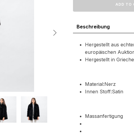
Pelzjacke
ADD TO 
327
Menge
Beschreibung
Hergestellt aus echte
europäischen Auktio
Hergestellt in Griec
Material:Nerz
Innen Stoff:Satin
Massanfertigung