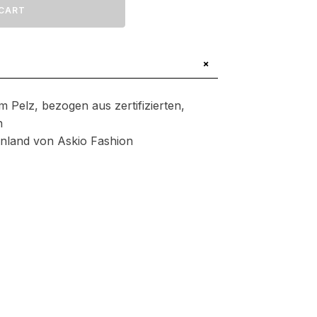
CART
.66
+
m Pelz, bezogen aus zertifizierten,
n
henland von Askio Fashion