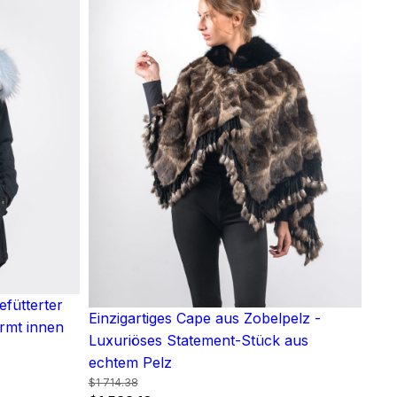
efütterter
Einzigartiges Cape aus Zobelpelz -
rmt innen
Luxuriöses Statement-Stück aus
echtem Pelz
:
$
1 714.38