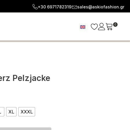
+30 6971782319
sales@askiofashion.gr
0
rz Pelzjacke
ce
ge:
L
XL
XXXL
.08
ough