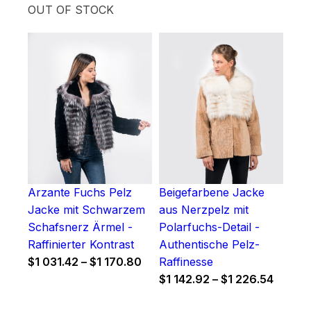
OUT OF STOCK
Arzante Fuchs Pelz
Beigefarbene Jacke
Jacke mit Schwarzem
aus Nerzpelz mit
Schafsnerz Ärmel -
Polarfuchs-Detail -
Raffinierter Kontrast
Authentische Pelz-
Price
$
1 031.42
–
$
1 170.80
Raffinesse
range:
Price
$
1 142.92
–
$
1 226.54
$1
range: