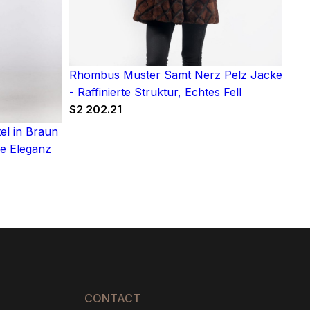
Rhombus Muster Samt Nerz Pelz Jacke
- Raffinierte Struktur, Echtes Fell
$
2 202.21
l in Braun
ge Eleganz
:
6
gh
5
CONTACT