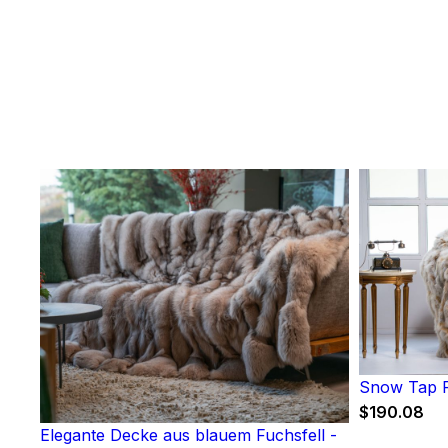
Snow Tap F
$
190.08
Elegante Decke aus blauem Fuchsfell -