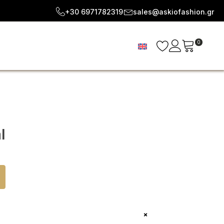
+30 6971782319
sales@askiofashion.gr
0
l
+