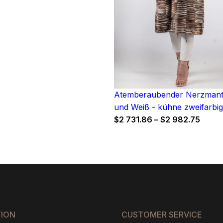
Atemberaubender Nerzmante
und Weiß - kühne zweifarbi
Price
$
2 731.86
–
$
2 982.75
range
$2
731.8
throu
$2
982.7
TION
CUSTOMER SERVICE